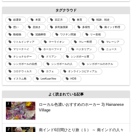
タグクラウド
総選挙
本質
旧正月
教育
戦跡、戦史
想い
息抜き
多民族国家
多様性
南インド料理
動植物
冠婚葬祭
ワクチン関連
リー首相
リトルインディア
マーライオン
マレー料理
マレーシア
マリーナベイ
ホーカーフード
ベジタリアン
ニュース
ナショナルデー
ドリアン
シンガポール軍
シンガポールの自然
シンガポールの人
シンガポールのホテル
コロナウィルス
カフェ
オンラインコピティアム
イスラム教
LeeKuanYew
HDB
よく読まれている記事
ローカル色濃いおすすめのホーカー 3) Hainanese
Village
南インド6日間ひとり旅（１） ～ 南インドの人々