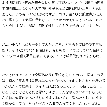
より 3時間以上遅れた場合は払い戻し可能とのことで、2度目の遅延
で 3時間以上になったので他社便があれば ZIP は払い戻そうと思い
ました。いつも SQ で飛ぶのですが、コロナ後 SQ は航空券がほん
とに高くなって気軽に乗れない、どうかと考えちゃうレベル。もと
もと今回は JAL、ANA、ZIP で検討して ZIP を予約していました。
JAL、ANA ともにサーチしてみたところ、どちらも翌日の便で空席
あり。それだけでなくお値段も、もともと ZIP でとっていた金額に
$100プラス程で羽田往復にできる。ZIP は成田便だけですからね。
というわけで、ZIP は全額払い戻し手続きをして ANA に振替。出発
は当初の予定より 1日遅れになったものの、うまくおさまった感のほ
うが大きくて結果オーライ！ 遅延になったら、えーっ困ったな…と
なることがほとんどだと思いますが、こんな形でラッキーになるな
んてね。物事が思った通りにうまく動いても、望んだとおりにうま
く動かなくても、それがベストの形で入ってくる…こういう流れ、