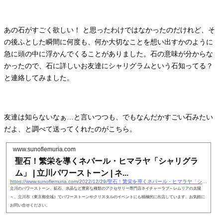
あの石がすごく欲しい！ と思ったわけではなかったのだけれど、そ
の後ふとした瞬間に何度も、何か大切なことを想い出すかのように
急に頭の中に浮かんでくることがありました。石の意味が分からな
かったので、石に詳しいお友達にシャリグラムという石知ってる？
と連絡してみました。
友達は知らないなぁ…と言いつつも、でもなんだかすごい石みたい
だよ、と調べて送ってくれたのがこちら。
www.sunoflemuria.com
聖石！繁栄を導くネパール・ヒマラヤ「シャリグラ
ム」 | 立川パワーストーン | ネ...
https://www.sunoflemuria.com/2022/12/29/聖石！繁栄を導くネパール・ヒマラヤ「シャリグ/
立川のパワーストーン、鉱石、水晶など豊富な種類のアクセサリー専門店ネイチャーラブ～レムリアの太陽
～。立川市（東京都全域）でパワーストーンやクリスタルのイベントにも積極的に出店しています。お気軽に
お問い合せください。