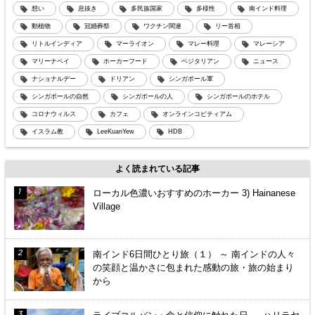
想い
息抜き
多民族国家
多様性
南インド料理
動植物
冠婚葬祭
ワクチン関連
リー首相
リトルインディア
マーライオン
マレー料理
マレーシア
マリーナベイ
ホーカーフード
ベジタリアン
ニュース
ナショナルデー
ドリアン
シンガポール軍
シンガポールの自然
シンガポールの人
シンガポールのホテル
コロナウィルス
カフェ
オンラインコピティアム
イスラム教
LeeKuanYew
HDB
よく読まれている記事
ローカル色濃いおすすめのホーカー 3) Hainanese
Village
南インド6日間ひとり旅（１） ～ 南インドの人々
の笑顔と温かさに包まれた感動の旅・旅の始まり
から