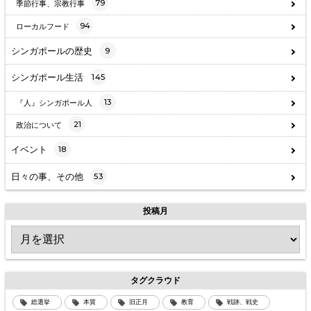
79
季節行事、宗教行事
94
ローカルフード
シンガポールの歴史
9
シンガポール生活
145
13
『人』シンガポール人
21
政治について
イベント
18
日々の事、その他
53
投稿月
タグクラウド
総選挙
本質
旧正月
教育
戦跡、戦史