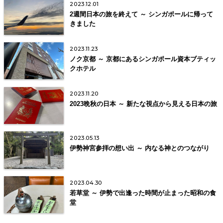
2023.12.01
2週間日本の旅を終えて ～ シンガポールに帰って
きました
2023.11.23
ノク京都 ～ 京都にあるシンガポール資本ブティッ
クホテル
2023.11.20
2023晩秋の日本 ～ 新たな視点から見える日本の旅
2023.05.13
伊勢神宮参拝の想い出 ～ 内なる神とのつながり
2023.04.30
若草堂 ～ 伊勢で出逢った時間が止まった昭和の食
堂