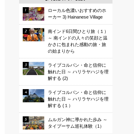
ローカル色濃いおすすめのホ
ーカー 3) Hainanese Village
南インド6日間ひとり旅（１）
～ 南インドの人々の笑顔と温
かさに包まれた感動の旅・旅
の始まりから
ライブコルバン・命と信仰に
触れた日 ～ ハリラヤハジを理
解する (2)
ライブコルバン・命と信仰に
触れた日 ～ ハリラヤハジを理
解する (１）
ムルガン神に導かれた歩み ～
タイプーサム巡礼体験（1）