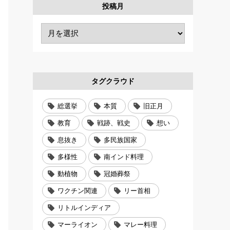
投稿月
タグクラウド
総選挙
本質
旧正月
教育
戦跡、戦史
想い
息抜き
多民族国家
多様性
南インド料理
動植物
冠婚葬祭
ワクチン関連
リー首相
リトルインディア
マーライオン
マレー料理