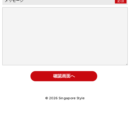
メッセージ
必須
南インド料理
動植物
冠婚葬祭
ワクチン関連
リー首相
リトルインディア
マーライオン
マレー料理
マレーシア
マリーナベイ
ホーカーフード
ベジタリアン
ニュース
ナショナルデー
ドリアン
シンガポール軍
シンガポールの自然
シンガポールの人
シンガポールのホテル
コロナウィルス
カフェ
オンラインコピティアム
イスラム教
LeeKuanYew
HDB
© 2026 Singapore Style