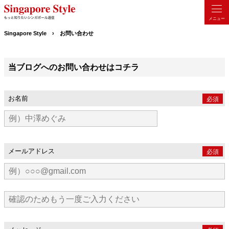
94
ローカルフード
シンガポールの歴史
9
Singapore Style
お問い合わせ
シンガポール生活
145
13
『人』シンガポール人
当ブログへのお問い合わせはコチラ
21
政治について
お名前
イベント
18
必須
日々の事、その他
53
投稿月
メールアドレス
必須
タグクラウド
総選挙
本質
旧正月
教育
戦跡、戦史
想い
息抜き
多民族国家
多様性