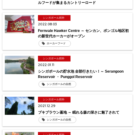
ルフードが集まるカントリーロード
シンガポール郊外
2022.08.03
Fernvale Hawker Centre ～ センカン、ポンゴル地区初
の新世代ホーカーがオープン
ホーカーフード
シンガポール郊外
2022.01.11
シンガポールの貯水池 全部行きたい！～ Serangoon
Reservoir ・ Punggol Reservoir
シンガポールの自然
シンガポール郊外
2021.12.29
ブキブラウン墓地 ～ 眠れる森の深さに魅了されて
シンガポールの自然
シンガポール郊外