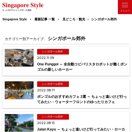
シンガポール軍
シンガポールの自然
シンガポールの人
シンガポールのホテル
コロナウィルス
カフェ
オンラインコピティアム
イスラム教
LeeKuanYew
Singapore Style
最新記事 一覧
見どころ・観光
シンガポール郊外
HDB
シンガポール郊外
カテゴリー別アーカイブ:
シンガポール郊外
2022.11.09
One Punggol ～ 全自動コピバリスタロボットが働くポン
ゴルの新しいホーカー
シンガポール郊外
2022.08.17
ポンゴルのおすすめカフェ 2選 ～ ちょっと遠いけど行っ
てみたい・ウォーターフロントのゆったりカフェ
シンガポール郊外
2022.08.15
Jalan Kayu ～ ちょっと遠いけど行ってみたい・ローカ