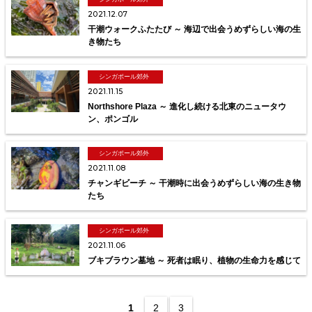
2021.12.07
干潮ウォークふたたび ～ 海辺で出会うめずらしい海の生
き物たち
シンガポール郊外
2021.11.15
Northshore Plaza ～ 進化し続ける北東のニュータウ
ン、ポンゴル
シンガポール郊外
2021.11.08
チャンギビーチ ～ 干潮時に出会うめずらしい海の生き物
たち
シンガポール郊外
2021.11.06
ブキブラウン墓地 ～ 死者は眠り、植物の生命力を感じて
1
2
3