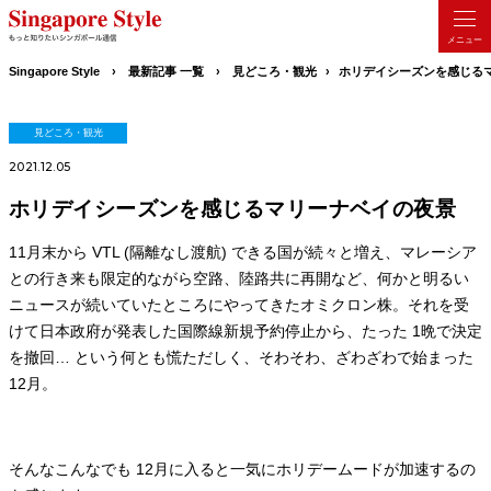
Singapore Style
最新記事 一覧
見どころ・観光
ホリデイシーズンを感じる
見どころ・観光
2021.12.05
ホリデイシーズンを感じるマリーナベイの夜景
11月末から VTL (隔離なし渡航) できる国が続々と増え、マレーシア
との行き来も限定的ながら空路、陸路共に再開など、何かと明るい
ニュースが続いていたところにやってきたオミクロン株。それを受
けて日本政府が発表した国際線新規予約停止から、たった 1晩で決定
を撤回… という何とも慌ただしく、そわそわ、ざわざわで始まった
12月。
そんなこんなでも 12月に入ると一気にホリデームードが加速するの