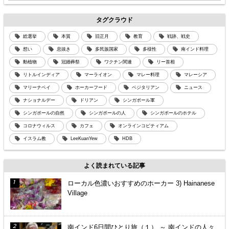
タグクラウド
総選挙
本質
旧正月
教育
戦跡、戦史
想い
息抜き
多民族国家
多様性
南インド料理
動植物
冠婚葬祭
ワクチン関連
リー首相
リトルインディア
マーライオン
マレー料理
マレーシア
マリーナベイ
ホーカーフード
ベジタリアン
ニュース
ナショナルデー
ドリアン
シンガポール軍
シンガポールの自然
シンガポールの人
シンガポールのホテル
コロナウィルス
カフェ
オンラインコピティアム
イスラム教
LeeKuanYew
HDB
よく読まれている記事
ローカル色濃いおすすめのホーカー 3) Hainanese
Village
南インド6日間ひとり旅（１） ～ 南インドの人々