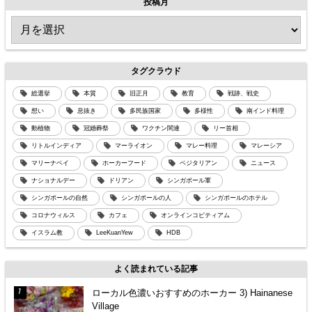
投稿月
タグクラウド
総選挙
本質
旧正月
教育
戦跡、戦史
想い
息抜き
多民族国家
多様性
南インド料理
動植物
冠婚葬祭
ワクチン関連
リー首相
リトルインディア
マーライオン
マレー料理
マレーシア
マリーナベイ
ホーカーフード
ベジタリアン
ニュース
ナショナルデー
ドリアン
シンガポール軍
シンガポールの自然
シンガポールの人
シンガポールのホテル
コロナウィルス
カフェ
オンラインコピティアム
イスラム教
LeeKuanYew
HDB
よく読まれている記事
ローカル色濃いおすすめのホーカー 3) Hainanese
Village