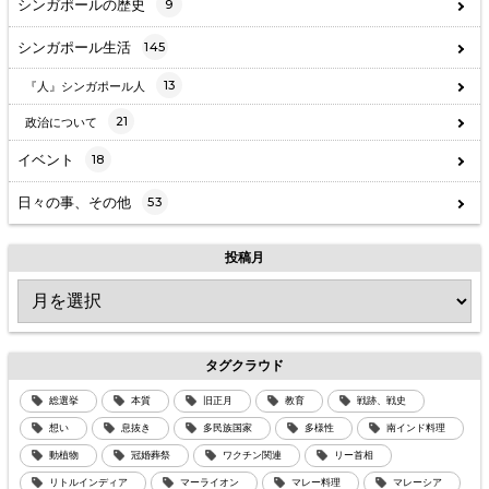
シンガポールの歴史
9
シンガポール生活
145
13
『人』シンガポール人
21
政治について
イベント
18
日々の事、その他
53
投稿月
タグクラウド
総選挙
本質
旧正月
教育
戦跡、戦史
想い
息抜き
多民族国家
多様性
南インド料理
動植物
冠婚葬祭
ワクチン関連
リー首相
リトルインディア
マーライオン
マレー料理
マレーシア