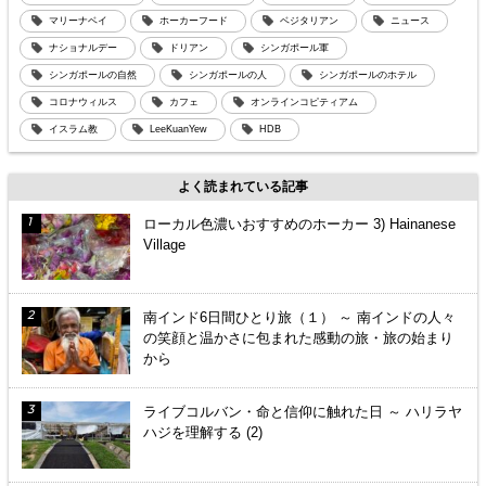
マリーナベイ
ホーカーフード
ベジタリアン
ニュース
ナショナルデー
ドリアン
シンガポール軍
シンガポールの自然
シンガポールの人
シンガポールのホテル
コロナウィルス
カフェ
オンラインコピティアム
イスラム教
LeeKuanYew
HDB
よく読まれている記事
ローカル色濃いおすすめのホーカー 3) Hainanese
Village
南インド6日間ひとり旅（１） ～ 南インドの人々
の笑顔と温かさに包まれた感動の旅・旅の始まり
から
ライブコルバン・命と信仰に触れた日 ～ ハリラヤ
ハジを理解する (2)