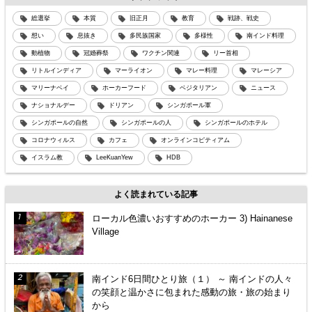
総選挙
本質
旧正月
教育
戦跡、戦史
想い
息抜き
多民族国家
多様性
南インド料理
動植物
冠婚葬祭
ワクチン関連
リー首相
リトルインディア
マーライオン
マレー料理
マレーシア
マリーナベイ
ホーカーフード
ベジタリアン
ニュース
ナショナルデー
ドリアン
シンガポール軍
シンガポールの自然
シンガポールの人
シンガポールのホテル
コロナウィルス
カフェ
オンラインコピティアム
イスラム教
LeeKuanYew
HDB
よく読まれている記事
ローカル色濃いおすすめのホーカー 3) Hainanese
Village
南インド6日間ひとり旅（１） ～ 南インドの人々
の笑顔と温かさに包まれた感動の旅・旅の始まり
から