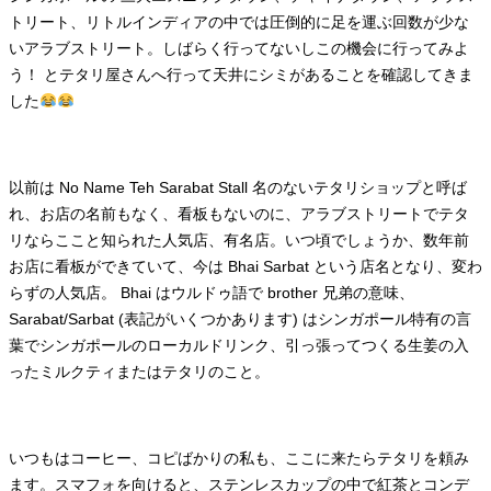
トリート、リトルインディアの中では圧倒的に足を運ぶ回数が少な
いアラブストリート。しばらく行ってないしこの機会に行ってみよ
う！ とテタリ屋さんへ行って天井にシミがあることを確認してきま
した
以前は No Name Teh Sarabat Stall 名のないテタリショップと呼ば
れ、お店の名前もなく、看板もないのに、アラブストリートでテタ
リならここと知られた人気店、有名店。いつ頃でしょうか、数年前
お店に看板ができていて、今は Bhai Sarbat という店名となり、変わ
らずの人気店。 Bhai はウルドゥ語で brother 兄弟の意味、
Sarabat/Sarbat (表記がいくつかあります) はシンガポール特有の言
葉でシンガポールのローカルドリンク、引っ張ってつくる生姜の入
ったミルクティまたはテタリのこと。
いつもはコーヒー、コピばかりの私も、ここに来たらテタリを頼み
ます。スマフォを向けると、ステンレスカップの中で紅茶とコンデ