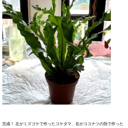
完成！ 左がミズゴケで作ったコケダマ、右がココナツの殻で作った