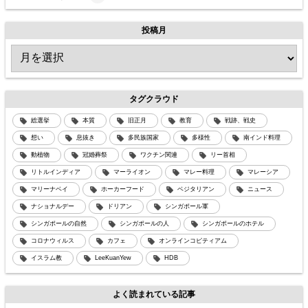
投稿月
タグクラウド
総選挙
本質
旧正月
教育
戦跡、戦史
想い
息抜き
多民族国家
多様性
南インド料理
動植物
冠婚葬祭
ワクチン関連
リー首相
リトルインディア
マーライオン
マレー料理
マレーシア
マリーナベイ
ホーカーフード
ベジタリアン
ニュース
ナショナルデー
ドリアン
シンガポール軍
シンガポールの自然
シンガポールの人
シンガポールのホテル
コロナウィルス
カフェ
オンラインコピティアム
イスラム教
LeeKuanYew
HDB
よく読まれている記事