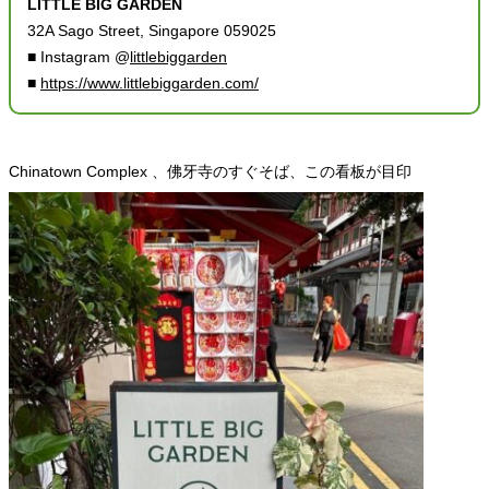
LITTLE BIG GARDEN
32A Sago Street, Singapore 059025
■ Instagram @
littlebiggarden
■
https://www.littlebiggarden.com/
Chinatown Complex 、佛牙寺のすぐそば、この看板が目印