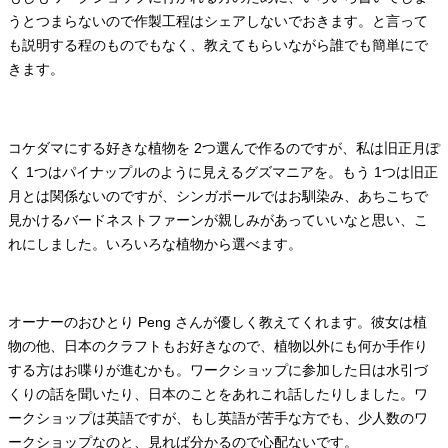
うとつまらないので作製工程はシェアしないでおきます。と言って
も説明する程のものでもなく、教えてもらいながら誰でも簡単にで
きます。
コケダマにする好きな植物を 2つ選んで作るのですが、私は旧正月ぽ
く 1つはパイナップルのように見えるグズマニアを。もう 1つは旧正
月とは関係ないのですが、シンガポールではお馴染み、あちこちで
見かけるバードネストファーンが親しみがあっていいなと思い、こ
れにしました。いろいろな植物から選べます。
オーナーのおひとり Peng さんが優しく教えてくれます。彼女は植
物の他、日本のクラフトもお好きなので、植物以外にも何か手作り
する方はお喋りが進むかも。ワークショップに参加した日は水引づ
くりの話を聞いたり、日本のことをあれこれ話したりしました。ワ
ークショップは英語ですが、もし英語が苦手な方でも、少人数のワ
ークショップなのと、見れば分かるので心配ないです。