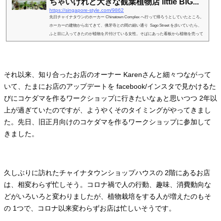
ちゃいけれど大きな観葉植物店 little BIG...
https://singapore-style.com/9862
先日チャイナタウンのホーカー Chinatown Complex へ行って帰ろうとしていたところ。
ホーカーの建物から出てきて、佛牙寺との間の細い通り Sago Street を歩いていたら、
ふと目に入ってきたのが植物を片付けている女性。そばにあった看板から植物を売って
いるお店だと分かり、鉢植えの植物をしまってお店を閉めるところのようでした。little
BIG garden という可愛らしい名前のお店。チャイナタウンのそれも観光の中心地で植物
を売っているお店？ と思いながら足を止めたところ、鉢植え植物をしまっていたその女
性が、お店閉めるとこ...
それ以来、知り合ったお店のオーナー Karenさんと細々つながって
いて、たまにお店のアップデートを facebook/インスタで見かけるた
びにコケダマを作るワークショップに行きたいなぁと思いつつ 2年以
上が過ぎていたのですが、ようやくそのタイミングがやってきまし
た。先日、旧正月向けのコケダマを作るワークショップに参加して
きました。
久しぶりに訪れたチャイナタウンショップハウスの 2階にあるお店
は、相変わらず忙しそう。コロナ禍で人の行動、趣味、消費動向な
どがいろいろと変わりましたが、植物栽培をする人が増えたのもそ
の 1つで、コロナ以来変わらずお店は忙しいそうです。