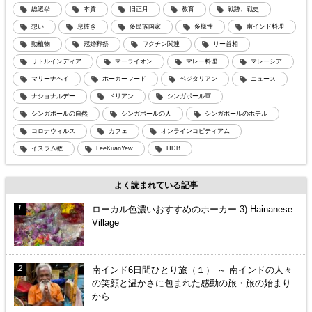
総選挙
本質
旧正月
教育
戦跡、戦史
想い
息抜き
多民族国家
多様性
南インド料理
動植物
冠婚葬祭
ワクチン関連
リー首相
リトルインディア
マーライオン
マレー料理
マレーシア
マリーナベイ
ホーカーフード
ベジタリアン
ニュース
ナショナルデー
ドリアン
シンガポール軍
シンガポールの自然
シンガポールの人
シンガポールのホテル
コロナウィルス
カフェ
オンラインコピティアム
イスラム教
LeeKuanYew
HDB
よく読まれている記事
ローカル色濃いおすすめのホーカー 3) Hainanese
Village
南インド6日間ひとり旅（１） ～ 南インドの人々
の笑顔と温かさに包まれた感動の旅・旅の始まり
から