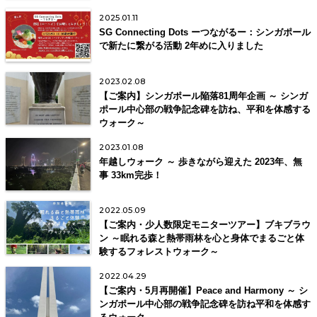
2025.01.11
SG Connecting Dots ーつながるー：シンガポール
で新たに繋がる活動 2年めに入りました
2023.02.08
【ご案内】シンガポール陥落81周年企画 ～ シンガ
ポール中心部の戦争記念碑を訪ね、平和を体感する
ウォーク～
2023.01.08
年越しウォーク ～ 歩きながら迎えた 2023年、無
事 33km完歩！
2022.05.09
【ご案内・少人数限定モニターツアー】ブキブラウ
ン ～眠れる森と熱帯雨林を心と身体でまるごと体
験するフォレストウォーク～
2022.04.29
【ご案内・5月再開催】Peace and Harmony ～ シ
ンガポール中心部の戦争記念碑を訪ね平和を体感す