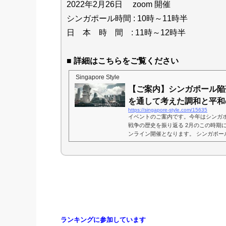
2022年2月26日 zoom 開催
シンガポール時間 : 10時～11時半
日 本 時 間 : 11時～12時半
■ 詳細はこちらをご覧ください
Singapore Style
【ご案内】シンガポール陥
を通して考えた調和と平和の
https://singapore-style.com/15635
イベントのご案内です。今年はシンガポ
戦争の歴史を振り返る 2月のこの時期
ンライン開催となります。 シンガポー
て考えた調和と平和のつくりかた～ 2月15日 F
陥落の日。第二次世界大戦中、日本軍
日。毎年2月、シンガポールでは戦争の歴
年2月15日のシンガポール陥落から80
どう教...
ランキングに参加しています