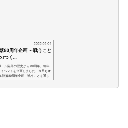
2022.02.04
落80周年企画 ～戦うこと
つく...
ール陥落の歴史から 80周年。毎年
にイベントを企画しました。今回もオ
ル陥落80周年企画～戦うことを通し
all of Singapore シンガポール
によるシンガポール占領が始まった
史を振り返る月間で、今年は 1942
周年。 『シンガポールは戦争の歴史を