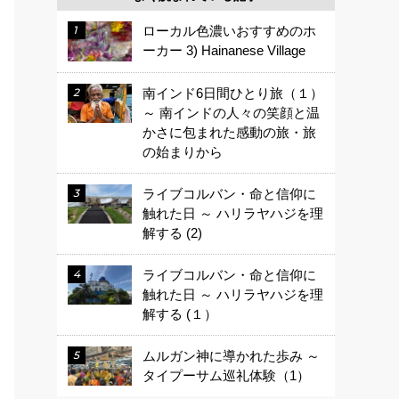
ローカル色濃いおすすめのホ
ーカー 3) Hainanese Village
南インド6日間ひとり旅（１）
～ 南インドの人々の笑顔と温
かさに包まれた感動の旅・旅
の始まりから
ライブコルバン・命と信仰に
触れた日 ～ ハリラヤハジを理
解する (2)
ライブコルバン・命と信仰に
触れた日 ～ ハリラヤハジを理
解する (１）
ムルガン神に導かれた歩み ～
タイプーサム巡礼体験（1）