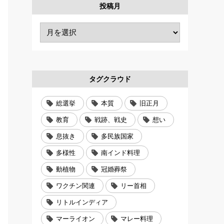
投稿月
タグクラウド
総選挙
本質
旧正月
教育
戦跡、戦史
想い
息抜き
多民族国家
多様性
南インド料理
動植物
冠婚葬祭
ワクチン関連
リー首相
リトルインディア
マーライオン
マレー料理