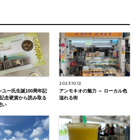
3
2023.10.12
ユー氏生誕100周年記
アンモキオの魅力 ～ ローカル色
 記念硬貨から読み取る
溢れる街
想い