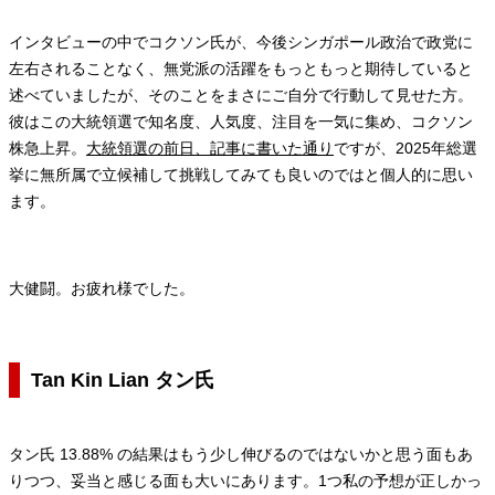
インタビューの中でコクソン氏が、今後シンガポール政治で政党に
左右されることなく、無党派の活躍をもっともっと期待していると
述べていましたが、そのことをまさにご自分で行動して見せた方。
彼はこの大統領選で知名度、人気度、注目を一気に集め、コクソン
株急上昇。
大統領選の前日、記事に書いた通り
ですが、2025年総選
挙に無所属で立候補して挑戦してみても良いのではと個人的に思い
ます。
大健闘。お疲れ様でした。
Tan Kin Lian タン氏
タン氏 13.88% の結果はもう少し伸びるのではないかと思う面もあ
りつつ、妥当と感じる面も大いにあります。1つ私の予想が正しかっ