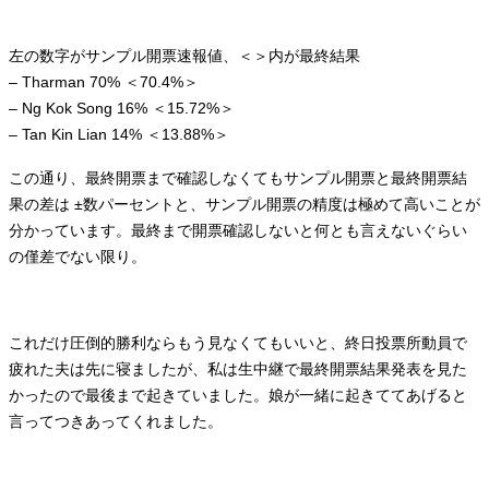
左の数字がサンプル開票速報値、＜＞内が最終結果
– Tharman 70% ＜70.4%＞
– Ng Kok Song 16% ＜15.72%＞
– Tan Kin Lian 14% ＜13.88%＞
この通り、最終開票まで確認しなくてもサンプル開票と最終開票結
果の差は ±数パーセントと、サンプル開票の精度は極めて高いことが
分かっています。最終まで開票確認しないと何とも言えないぐらい
の僅差でない限り。
これだけ圧倒的勝利ならもう見なくてもいいと、終日投票所動員で
疲れた夫は先に寝ましたが、私は生中継で最終開票結果発表を見た
かったので最後まで起きていました。娘が一緒に起きててあげると
言ってつきあってくれました。