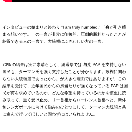
インタビューの始まりと終わり “I am truly humbled.” 「身が引き締
まる想いです。」の一言が非常に印象的。圧倒的勝利だったことが
納得できる人の一言で、大統領にふさわしい方の一言。
70% の結果は実に素晴らしく、総選挙では 与党 PAP を支持しない
国民も、ターマン氏を強く支持したことが分かります。政権に関わ
らない大統領選であったから。が大きな理由ではありますが、この
結果を受けて、近年国民からの風当たりが強くなっている PAP は国
民が何を求めているのか、どんな希望を持っているのかを慎重に読
み取って、重く受け止め、リー首相からローレンス首相へと、新体
制シンガポールに向けて励みのひとつにして、ターマン大統領と共
に進んで行ってほしいと願わずにはいられません。