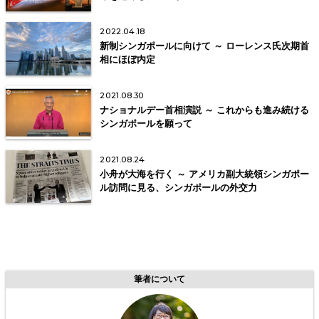
2022.04.18
新制シンガポールに向けて ～ ローレンス氏次期首
相にほぼ内定
2021.08.30
ナショナルデー首相演説 ～ これからも進み続ける
シンガポールを願って
2021.08.24
小舟が大海を行く ～ アメリカ副大統領シンガポー
ル訪問に見る、シンガポールの外交力
筆者について