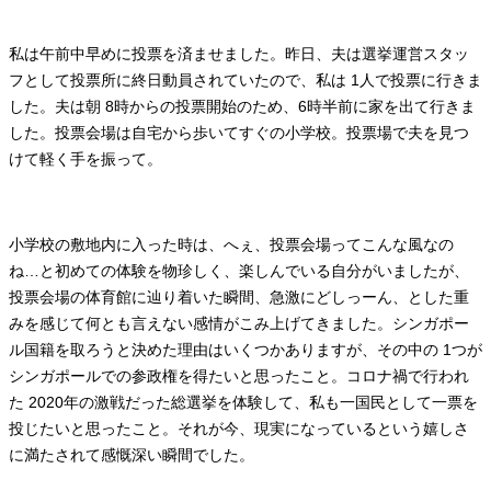
私は午前中早めに投票を済ませました。昨日、夫は選挙運営スタッ
フとして投票所に終日動員されていたので、私は 1人で投票に行きま
した。夫は朝 8時からの投票開始のため、6時半前に家を出て行きま
した。投票会場は自宅から歩いてすぐの小学校。投票場で夫を見つ
けて軽く手を振って。
小学校の敷地内に入った時は、へぇ、投票会場ってこんな風なの
ね…と初めての体験を物珍しく、楽しんでいる自分がいましたが、
投票会場の体育館に辿り着いた瞬間、急激にどしっーん、とした重
みを感じて何とも言えない感情がこみ上げてきました。シンガポー
ル国籍を取ろうと決めた理由はいくつかありますが、その中の 1つが
シンガポールでの参政権を得たいと思ったこと。コロナ禍で行われ
た 2020年の激戦だった総選挙を体験して、私も一国民として一票を
投じたいと思ったこと。それが今、現実になっているという嬉しさ
に満たされて感慨深い瞬間でした。