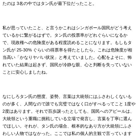
たのは 3名の中ではタン氏が最下位だったこと。
私が思っていたこと、と言うかこれはシンガポール国民がどう考え
ているかに繋がるはずで。タン氏の投票率がどれぐらいになるか
で、現政権への危険度がある程度読めることになります。もしもタ
ン氏が 25-30% ぐらいの得票率を得たとしたら、これは危険度が相
当高い「かなりヤバい状況」と考えていました。心配をよそに、怖
れていた結果は起きず、国民が冷静な眼、心と判断を失っていない
ことに安心しましたね。
なにしろタン氏の態度、姿勢、言葉は大統領にはふさわしくないも
のが多く、人間なので誰でも完璧ではなく口がすべるってこと 1度や
2度はあります。それで百歩譲ったとしても、国民へのアピールは、
大統領という重職に挑戦している立場で発言し、言葉を丁寧に選ん
でほしい。それが、タン氏の場合、根本的なあり方が大統領にふさ
わしい人物ではなかった。ここでは私の個人的主観で言っています