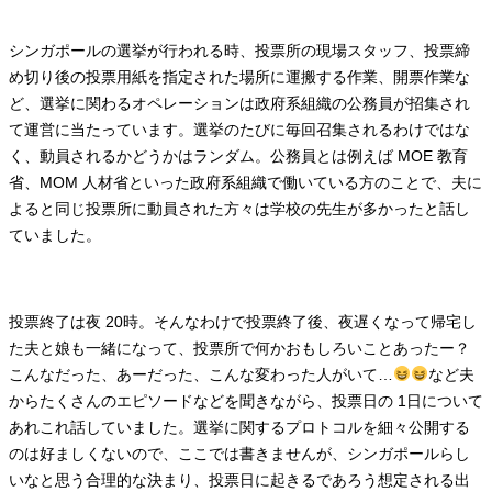
シンガポールの選挙が行われる時、投票所の現場スタッフ、投票締
め切り後の投票用紙を指定された場所に運搬する作業、開票作業な
ど、選挙に関わるオペレーションは政府系組織の公務員が招集され
て運営に当たっています。選挙のたびに毎回召集されるわけではな
く、動員されるかどうかはランダム。公務員とは例えば MOE 教育
省、MOM 人材省といった政府系組織で働いている方のことで、夫に
よると同じ投票所に動員された方々は学校の先生が多かったと話し
ていました。
投票終了は夜 20時。そんなわけで投票終了後、夜遅くなって帰宅し
た夫と娘も一緒になって、投票所で何かおもしろいことあったー？
こんなだった、あーだった、こんな変わった人がいて…
など夫
からたくさんのエピソードなどを聞きながら、投票日の 1日について
あれこれ話していました。選挙に関するプロトコルを細々公開する
のは好ましくないので、ここでは書きませんが、シンガポールらし
いなと思う合理的な決まり、投票日に起きるであろう想定される出