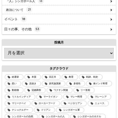
13
『人』シンガポール人
21
政治について
イベント
18
日々の事、その他
53
投稿月
タグクラウド
総選挙
本質
旧正月
教育
戦跡、戦史
想い
息抜き
多民族国家
多様性
南インド料理
動植物
冠婚葬祭
ワクチン関連
リー首相
リトルインディア
マーライオン
マレー料理
マレーシア
マリーナベイ
ホーカーフード
ベジタリアン
ニュース
ナショナルデー
ドリアン
シンガポール軍
シンガポールの自然
シンガポールの人
シンガポールのホテル