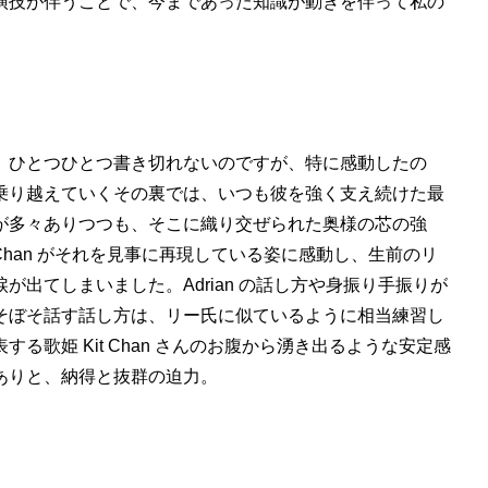
演技が伴うことで、今まであった知識が動きを伴って私の
、ひとつひとつ書き切れないのですが、特に感動したの
乗り越えていくその裏では、いつも彼を強く支え続けた最
が多々ありつつも、そこに織り交ぜられた奥様の芯の強
の Kit Chan がそれを見事に再現している姿に感動し、生前のリ
出てしまいました。Adrian の話し方や身振り手振りが
そぼそ話す話し方は、リー氏に似ているように相当練習し
る歌姫 Kit Chan さんのお腹から湧き出るような安定感
ありと、納得と抜群の迫力。