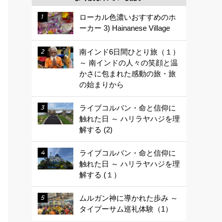
ローカル色濃いおすすめのホ
ーカー 3) Hainanese Village
南インド6日間ひとり旅（１）
～ 南インドの人々の笑顔と温
かさに包まれた感動の旅・旅
の始まりから
ライブコルバン・命と信仰に
触れた日 ～ ハリラヤハジを理
解する (2)
ライブコルバン・命と信仰に
触れた日 ～ ハリラヤハジを理
解する (１）
ムルガン神に導かれた歩み ～
タイプーサム巡礼体験（1）