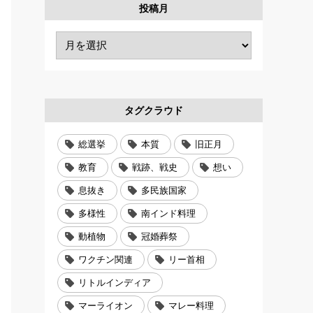
投稿月
タグクラウド
総選挙
本質
旧正月
教育
戦跡、戦史
想い
息抜き
多民族国家
多様性
南インド料理
動植物
冠婚葬祭
ワクチン関連
リー首相
リトルインディア
マーライオン
マレー料理