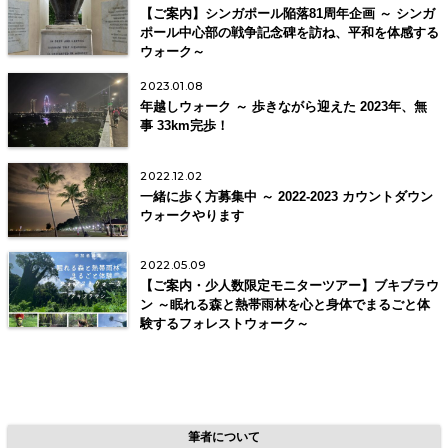
【ご案内】シンガポール陥落81周年企画 ～ シンガ
ポール中心部の戦争記念碑を訪ね、平和を体感する
ウォーク～
2023.01.08
年越しウォーク ～ 歩きながら迎えた 2023年、無
事 33km完歩！
2022.12.02
一緒に歩く方募集中 ～ 2022-2023 カウントダウン
ウォークやります
2022.05.09
【ご案内・少人数限定モニターツアー】ブキブラウ
ン ～眠れる森と熱帯雨林を心と身体でまるごと体
験するフォレストウォーク～
筆者について