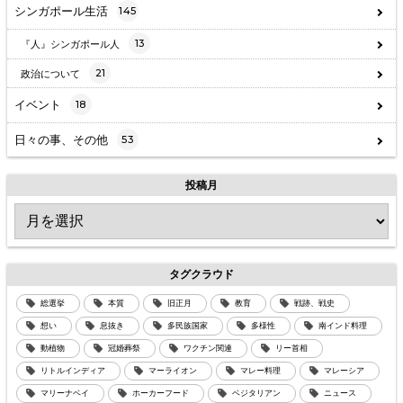
シンガポール生活
145
13
『人』シンガポール人
21
政治について
イベント
18
日々の事、その他
53
投稿月
タグクラウド
総選挙
本質
旧正月
教育
戦跡、戦史
想い
息抜き
多民族国家
多様性
南インド料理
動植物
冠婚葬祭
ワクチン関連
リー首相
リトルインディア
マーライオン
マレー料理
マレーシア
マリーナベイ
ホーカーフード
ベジタリアン
ニュース