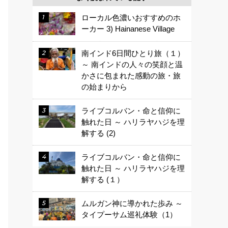
ローカル色濃いおすすめのホ
ーカー 3) Hainanese Village
南インド6日間ひとり旅（１）
～ 南インドの人々の笑顔と温
かさに包まれた感動の旅・旅
の始まりから
ライブコルバン・命と信仰に
触れた日 ～ ハリラヤハジを理
解する (2)
ライブコルバン・命と信仰に
触れた日 ～ ハリラヤハジを理
解する (１）
ムルガン神に導かれた歩み ～
タイプーサム巡礼体験（1）