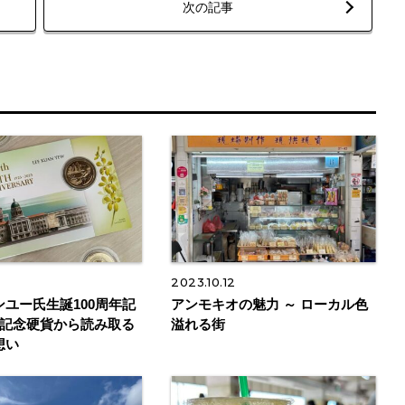
次の記事
3
2023.10.12
ユー氏生誕100周年記
アンモキオの魅力 ～ ローカル色
 記念硬貨から読み取る
溢れる街
想い