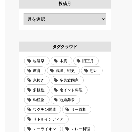
投稿月
タグクラウド
総選挙
本質
旧正月
教育
戦跡、戦史
想い
息抜き
多民族国家
多様性
南インド料理
動植物
冠婚葬祭
ワクチン関連
リー首相
リトルインディア
マーライオン
マレー料理