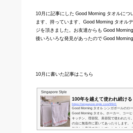
10月に記事にした Good Morning タ
ます、持っています、Good Morning 
ジを頂きました。お友達からも Good Mor
後いろいろな発見があったので Good Morni
10月に書いた記事はこちら
Singapore Style
100年を越えて使われ続ける Go
https://singapore-style.com/9941
Good Morning タオル シンガポー
Good Morning タオル。ホーカー、
キッチン、理容院、美容院で使われたり
の台に無造作に置いてあったりします。 Good 
年代から香港で使われていたタオルで、