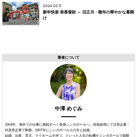
2024.02.11
新年快楽 恭喜發財 ～ 旧正月・龍年の華やかな幕開
け
筆者について
中澤 めぐみ
2004年、海外での仕事に挑戦すべく単身シンガポールへ。現地採用にて日系企業・
外資系企業で勤務。2007年にシンガポール人の夫と結婚。
結婚、出産、育児、マイホームを持つ、といった人生の転機をシンガポールで経験