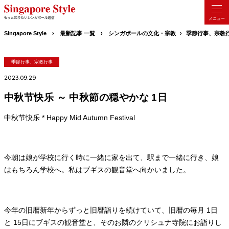
Singapore Style
最新記事 一覧
シンガポールの文化・宗教
季節行事、宗教
季節行事、宗教行事
2023.09.29
中秋节快乐 ～ 中秋節の穏やかな 1日
中秋节快乐 * Happy Mid Autumn Festival
今朝は娘が学校に行く時に一緒に家を出て、駅まで一緒に行き、娘
はもちろん学校へ。私はブギスの観音堂へ向かいました。
今年の旧暦新年からずっと旧暦詣りを続けていて、旧暦の毎月 1日
と 15日にブギスの観音堂と、そのお隣のクリシュナ寺院にお詣りし