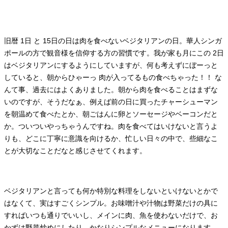
旧暦 1日 と 15日の日は肉を食べないベジタリアンの日。華人シンガ
ポールの方で観音様を信仰する方の習慣です。我が家も月にこの 2日
はベジタリアンにするようにしていますが、何も考えずにぼーっと
していると、朝からひゃーっ 肉が入ってるもの食べちゃった！！ な
んて事、過去にはよくありました。朝から肉を食べることはまずな
いのですが、そうだなぁ、例えば前の日に買ったチャーシューマン
を朝温めて食べたとか、朝ごはんに卵とソーセージやベーコンだと
か。ついついやっちゃうんですね。肉を食べてはいけないと言うよ
りも、どこに丁寧に意識を向けるか、忙しい日々の中で、些細なこ
とが大切なことだなと感じさせてくれます。
ベジタリアンと言っても何か特別な料理をしないといけないとかで
はなくて、実はすごくシンプル。お味噌汁や汁物は野菜だけの具に
すればいつも通りでいいし、メインに肉、魚を使わないだけで、お
かずは野菜炒めにしたり、かなりシンプルなメニューになります。