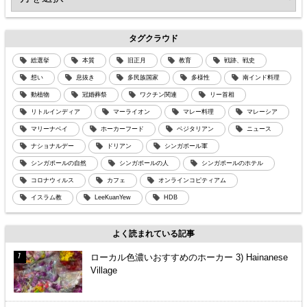
タグクラウド
総選挙
本質
旧正月
教育
戦跡、戦史
想い
息抜き
多民族国家
多様性
南インド料理
動植物
冠婚葬祭
ワクチン関連
リー首相
リトルインディア
マーライオン
マレー料理
マレーシア
マリーナベイ
ホーカーフード
ベジタリアン
ニュース
ナショナルデー
ドリアン
シンガポール軍
シンガポールの自然
シンガポールの人
シンガポールのホテル
コロナウィルス
カフェ
オンラインコピティアム
イスラム教
LeeKuanYew
HDB
よく読まれている記事
ローカル色濃いおすすめのホーカー 3) Hainanese
Village