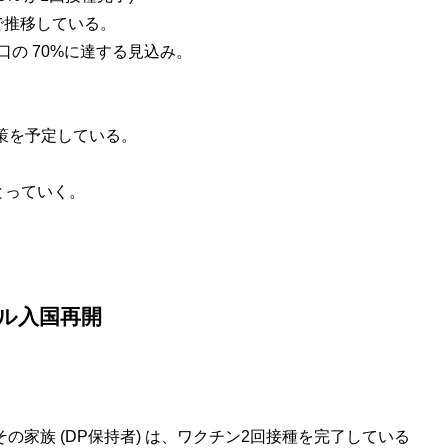
プで推移している。
人口の 70%に達する見込み。
和策を予定している。
。
とっていく。
ル入国再開
家族 (DP保持者) は、ワクチン2回接種を完了している