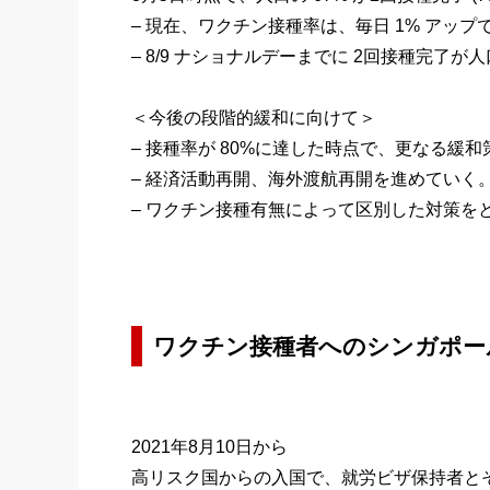
– 現在、ワクチン接種率は、毎日 1% アッ
– 8/9 ナショナルデーまでに 2回接種完了が
＜今後の段階的緩和に向けて＞
– 接種率が 80%に達した時点で、更なる緩
– 経済活動再開、海外渡航再開を進めていく
– ワクチン接種有無によって区別した対策を
ワクチン接種者へのシンガポー
2021年8月10日から
高リスク国からの入国で、就労ビザ保持者とその