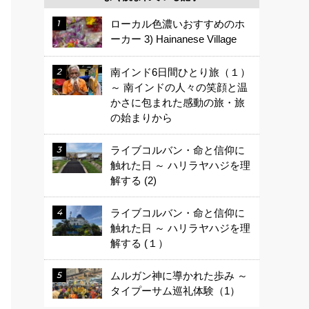
ローカル色濃いおすすめのホ
ーカー 3) Hainanese Village
南インド6日間ひとり旅（１）
～ 南インドの人々の笑顔と温
かさに包まれた感動の旅・旅
の始まりから
ライブコルバン・命と信仰に
触れた日 ～ ハリラヤハジを理
解する (2)
ライブコルバン・命と信仰に
触れた日 ～ ハリラヤハジを理
解する (１）
ムルガン神に導かれた歩み ～
タイプーサム巡礼体験（1）