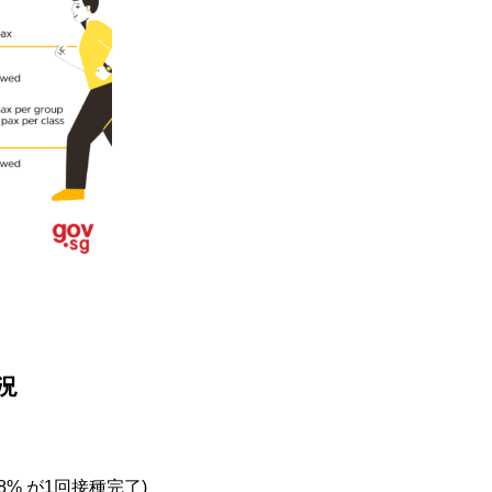
況
8% が1回接種完了)