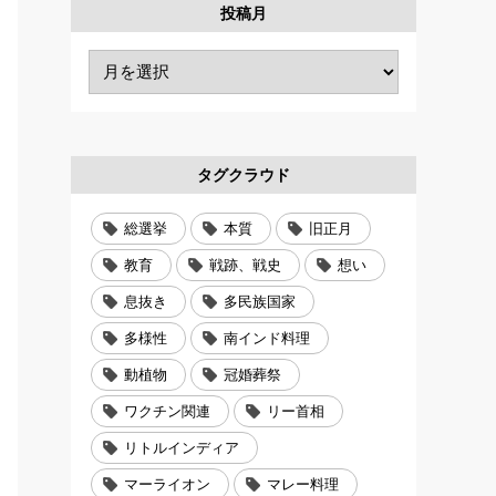
投稿月
タグクラウド
総選挙
本質
旧正月
教育
戦跡、戦史
想い
息抜き
多民族国家
多様性
南インド料理
動植物
冠婚葬祭
ワクチン関連
リー首相
リトルインディア
マーライオン
マレー料理