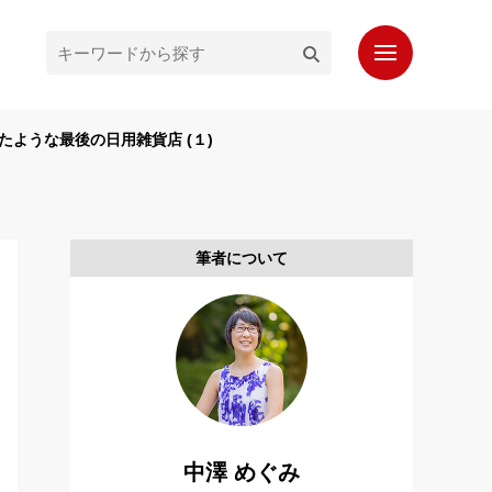
たような最後の日用雑貨店 (１)
ホーム
最新記事
人気記事
筆者について
プロフィール
もっと知りたいシンガポール通信
お問い合わせ
読者登録
中澤 めぐみ