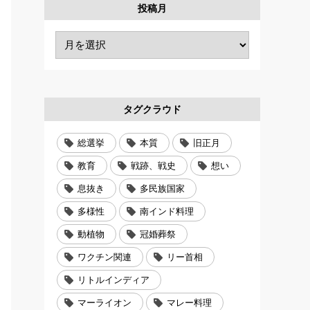
投稿月
タグクラウド
総選挙
本質
旧正月
教育
戦跡、戦史
想い
息抜き
多民族国家
多様性
南インド料理
動植物
冠婚葬祭
ワクチン関連
リー首相
リトルインディア
マーライオン
マレー料理