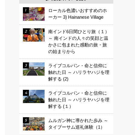
ローカル色濃いおすすめのホ
ーカー 3) Hainanese Village
南インド6日間ひとり旅（１）
～ 南インドの人々の笑顔と温
かさに包まれた感動の旅・旅
の始まりから
ライブコルバン・命と信仰に
触れた日 ～ ハリラヤハジを理
解する (2)
ライブコルバン・命と信仰に
触れた日 ～ ハリラヤハジを理
解する (１）
ムルガン神に導かれた歩み ～
タイプーサム巡礼体験（1）