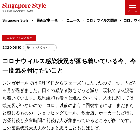
Singapore Style
最新記事 一覧
ニュース
コロナウィルス関連
コロナウ
コロナウィルス関連
2020.09.18
コロナウィルス
コロナウィルス感染状況が落ち着いている今、今
一度気を付けたいこと
シンガポールでは 6月19日からフェーズ2 に入ったので、ちょうど3
ヶ月が過ぎました。日々の感染者数もぐっと減り、現状では状況落
ち着いています。規制緩和も着々と進んでいます。人出に関しては
観光客がいないので、コロナ以前のように回復するには、まだまだ
と感じるものの、ショッピングモール、飲食店、ホーカーなど特に
お昼前後と夕食時間帯前後は人が集まっているところが多いです。
この密集状態大丈夫かなぁと思うこともしばしば。