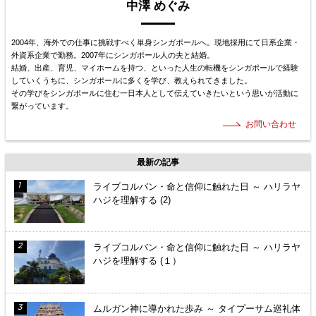
中澤 めぐみ
2004年、海外での仕事に挑戦すべく単身シンガポールへ。現地採用にて日系企業・
外資系企業で勤務。2007年にシンガポール人の夫と結婚。
結婚、出産、育児、マイホームを持つ、といった人生の転機をシンガポールで経験
していくうちに、シンガポールに多くを学び、教えられてきました。
その学びをシンガポールに住む一日本人として伝えていきたいという思いが活動に
繋がっています。
お問い合わせ
最新の記事
ライブコルバン・命と信仰に触れた日 ～ ハリラヤ
ハジを理解する (2)
ライブコルバン・命と信仰に触れた日 ～ ハリラヤ
ハジを理解する (１）
ムルガン神に導かれた歩み ～ タイプーサム巡礼体