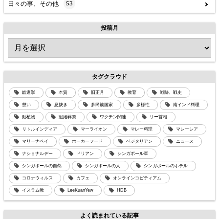
日々の事、その他
53
投稿月
タグクラウド
総選挙
本質
旧正月
教育
戦跡、戦史
想い
息抜き
多民族国家
多様性
南インド料理
動植物
冠婚葬祭
ワクチン関連
リー首相
リトルインディア
マーライオン
マレー料理
マレーシア
マリーナベイ
ホーカーフード
ベジタリアン
ニュース
ナショナルデー
ドリアン
シンガポール軍
シンガポールの自然
シンガポールの人
シンガポールのホテル
コロナウィルス
カフェ
オンラインコピティアム
イスラム教
LeeKuanYew
HDB
よく読まれている記事