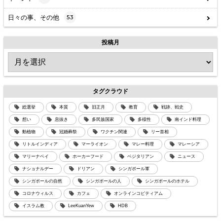
日々の事、その他
53
投稿月
タグクラウド
総選挙
本質
旧正月
教育
戦跡、戦史
想い
息抜き
多民族国家
多様性
南インド料理
動植物
冠婚葬祭
ワクチン関連
リー首相
リトルインディア
マーライオン
マレー料理
マレーシア
マリーナベイ
ホーカーフード
ベジタリアン
ニュース
ナショナルデー
ドリアン
シンガポール軍
シンガポールの自然
シンガポールの人
シンガポールのホテル
コロナウィルス
カフェ
オンラインコピティアム
イスラム教
LeeKuanYew
HDB