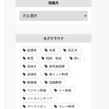
投稿月
タグクラウド
総選挙
本質
旧正月
教育
戦跡、戦史
想い
息抜き
多民族国家
多様性
南インド料理
動植物
冠婚葬祭
ワクチン関連
リー首相
リトルインディア
マーライオン
マレー料理