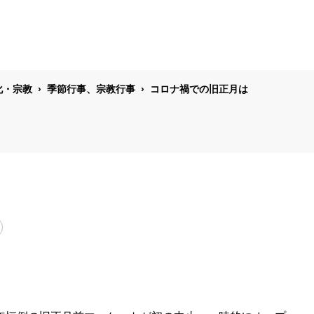
化・宗教
季節行事、宗教行事
コロナ禍での旧正月は