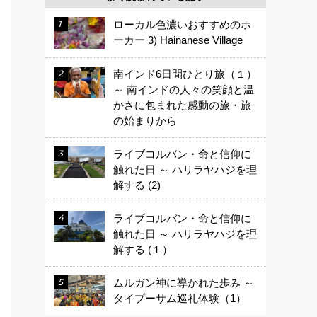
ローカル色濃いおすすめのホ
ーカー 3) Hainanese Village
南インド6日間ひとり旅（１）
～ 南インドの人々の笑顔と温
かさに包まれた感動の旅・旅
の始まりから
ライブコルバン・命と信仰に
触れた日 ～ ハリラヤハジを理
解する (2)
ライブコルバン・命と信仰に
触れた日 ～ ハリラヤハジを理
解する (１）
ムルガン神に導かれた歩み ～
タイプーサム巡礼体験（1）