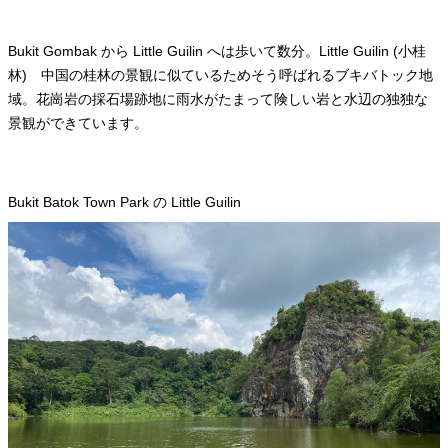
Bukit Gombak から Little Guilin へは歩いて数分。Little Guilin (小桂
林) 中国の桂林の景観に似ているためそう呼ばれるブキバトック地
域。花崗岩の採石場跡地に雨水がたまって険しい岩と水辺の独独な
景観ができています。
Bukit Batok Town Park の Little Guilin