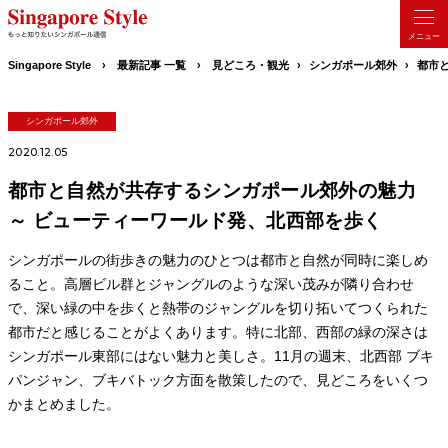
Singapore Style
最新記事 一覧
見どころ・観光
シンガポール郊外
都市
シンガポール郊外
2020.12.05
都市と自然が共存するシンガポール郊外の魅力
～ ビューティーワールド発、北西部を歩く
シンガポールの街歩きの魅力のひとつは都市と自然が同時に楽しめ
ること。高層ビル群とジャングルのような深い茂みが隣り合わせ
で、深い緑の中を歩くと熱帯のジャングルを切り拓いてつくられた
都市だと感じることがよくあります。特に北部、西部の緑の深さは
シンガポール東部にはない魅力と美しさ。11月の週末、北西部 ブキ
パンジャン、ブキバトック方面を散策したので、見どころをいくつ
かまとめました。