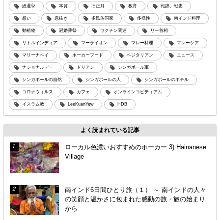
総選挙
本質
旧正月
教育
戦跡、戦史
想い
息抜き
多民族国家
多様性
南インド料理
動植物
冠婚葬祭
ワクチン関連
リー首相
リトルインディア
マーライオン
マレー料理
マレーシア
マリーナベイ
ホーカーフード
ベジタリアン
ニュース
ナショナルデー
ドリアン
シンガポール軍
シンガポールの自然
シンガポールの人
シンガポールのホテル
コロナウィルス
カフェ
オンラインコピティアム
イスラム教
LeeKuanYew
HDB
よく読まれている記事
ローカル色濃いおすすめのホーカー 3) Hainanese
Village
南インド6日間ひとり旅（１） ～ 南インドの人々
の笑顔と温かさに包まれた感動の旅・旅の始まり
から