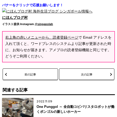
バナーをクリックで応援お願いします！
にほんブログ村
イラスト提供
Instagram
@singapolah
右上角の赤いメニューから、読者登録ページ
で Email アドレスを
入れて頂くと、ワードプレスのシステムより記事が更新された時
に、お知らせが届きます。アメブロの読者登録機能と同じです。
どうぞご利用ください。
前の記事
次の記事
関連する記事
2022.11.09
One Punggol ～ 全自動コピバリスタロボットが働
くポンゴルの新しいホーカー