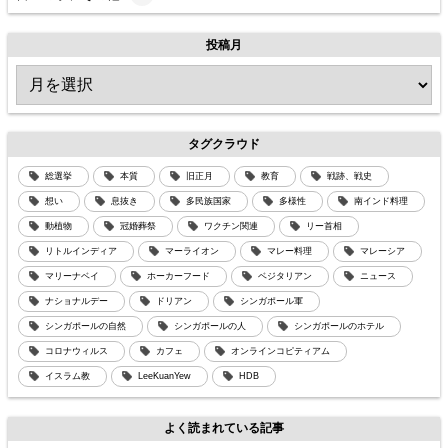
投稿月
タグクラウド
総選挙
本質
旧正月
教育
戦跡、戦史
想い
息抜き
多民族国家
多様性
南インド料理
動植物
冠婚葬祭
ワクチン関連
リー首相
リトルインディア
マーライオン
マレー料理
マレーシア
マリーナベイ
ホーカーフード
ベジタリアン
ニュース
ナショナルデー
ドリアン
シンガポール軍
シンガポールの自然
シンガポールの人
シンガポールのホテル
コロナウィルス
カフェ
オンラインコピティアム
イスラム教
LeeKuanYew
HDB
よく読まれている記事