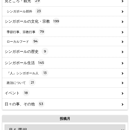
見どころ・観光
29
23
シンガポール郊外
シンガポールの文化・宗教
199
79
季節行事、宗教行事
94
ローカルフード
シンガポールの歴史
9
シンガポール生活
145
13
『人』シンガポール人
21
政治について
イベント
18
日々の事、その他
53
投稿月