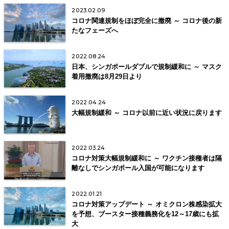
2023.02.09
コロナ関連規制をほぼ完全に撤廃 ～ コロナ後の新
たなフェーズへ
2022.08.24
日本、シンガポールダブルで規制緩和に ～ マスク
着用撤廃は8月29日より
2022.04.24
大幅規制緩和 ～ コロナ以前に近い状況に戻ります
2022.03.24
コロナ対策大幅規制緩和に ～ ワクチン接種者は隔
離なしでシンガポール入国が可能になります
2022.01.21
コロナ対策アップデート ～ オミクロン株感染拡大
を予想、ブースター接種義務化を12～17歳にも拡
大