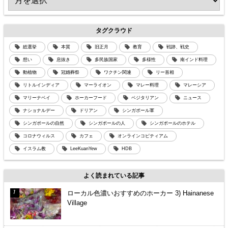
タグクラウド
総選挙
本質
旧正月
教育
戦跡、戦史
想い
息抜き
多民族国家
多様性
南インド料理
動植物
冠婚葬祭
ワクチン関連
リー首相
リトルインディア
マーライオン
マレー料理
マレーシア
マリーナベイ
ホーカーフード
ベジタリアン
ニュース
ナショナルデー
ドリアン
シンガポール軍
シンガポールの自然
シンガポールの人
シンガポールのホテル
コロナウィルス
カフェ
オンラインコピティアム
イスラム教
LeeKuanYew
HDB
よく読まれている記事
ローカル色濃いおすすめのホーカー 3) Hainanese
Village