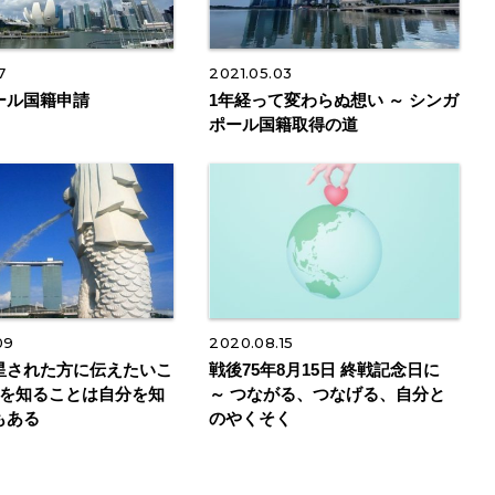
7
2021.05.03
ール国籍申請
1年経って変わらぬ想い ～ シンガ
ポール国籍取得の道
09
2020.08.15
星された方に伝えたいこ
戦後75年8月15日 終戦記念日に
者を知ることは自分を知
～ つながる、つなげる、自分と
もある
のやくそく