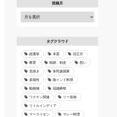
投稿月
タグクラウド
総選挙
本質
旧正月
教育
戦跡、戦史
想い
息抜き
多民族国家
多様性
南インド料理
動植物
冠婚葬祭
ワクチン関連
リー首相
リトルインディア
マーライオン
マレー料理