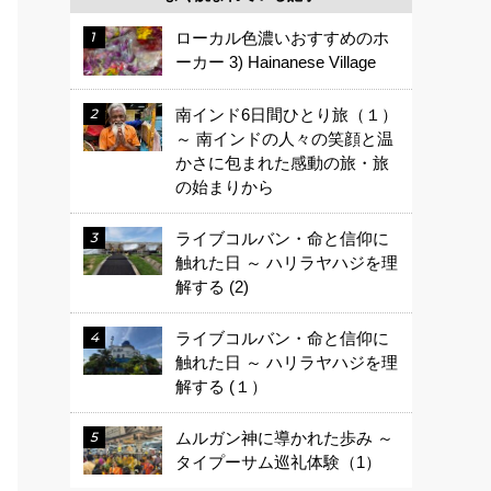
ローカル色濃いおすすめのホ
ーカー 3) Hainanese Village
南インド6日間ひとり旅（１）
～ 南インドの人々の笑顔と温
かさに包まれた感動の旅・旅
の始まりから
ライブコルバン・命と信仰に
触れた日 ～ ハリラヤハジを理
解する (2)
ライブコルバン・命と信仰に
触れた日 ～ ハリラヤハジを理
解する (１）
ムルガン神に導かれた歩み ～
タイプーサム巡礼体験（1）